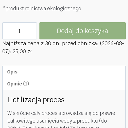
*produkt rolnictwa ekologicznego
ilość
Dodaj do koszyka
Cebula
liofilizowana
Najniższa cena z 30 dni przed obniżką: (
2026-08-
EKO
07
):
25,00
zł
20g
Opis
Opinie (1)
Liofilizacja proces
W skrócie cały proces sprowadza się do prawie
całkowitego usunięcia wody z produktu (do