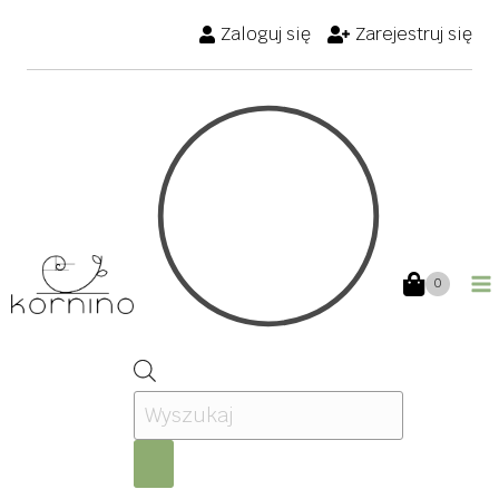
Przejdź
Zaloguj się
Zarejestruj się
do
treści
0
Wyszukiwarka
produktów