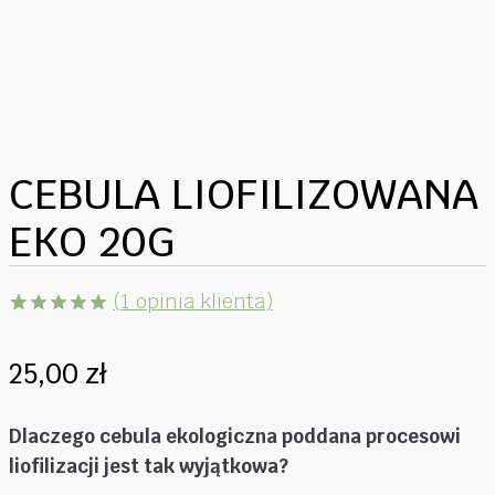
CEBULA LIOFILIZOWANA
EKO 20G
(
1
opinia klienta)
Oceniony
1
5.00
na 5
25,00
zł
na
podstawie
oceny
klienta
Dlaczego cebula ekologiczna poddana procesowi
liofilizacji jest tak wyjątkowa?