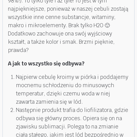
98%!). To tylko tyle i aż tyle! To jest w tym
najpiękniejsze, ponieważ w naszej cebuli zostają
wszystkie inne cenne substancje, witaminy,
makro i mikroelementy. Brak tylko H2O 🙂
Dodatkowo zachowuje ona swój wyjściowy
kształt, a także kolor i smak. Brzmi pięknie,
prawda?
A jak to wszystko się odbywa?
Najpierw cebulę kroimy w piórka i poddajemy
mocnemu schłodzeniu do minusowych
temperatur, dzięki czemu woda w niej
zawarta zamienia się w lód.
Następnie produkt trafia do liofilizatora, gdzie
odbywa się główny proces. Opiera się on na
zjawisku sublimacji. Polega to na zmianie
ciała stałego, jakim jest lód bezpośrednio w