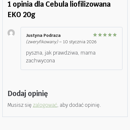
1 opinia dla
Cebula liofilizowana
EKO 20g
Justyna Podraza
(zweryfikowany)
–
10 stycznia 2026
Oceniono
5
na 5
pyszna, jak prawdziwa, mama
zachwycona
Dodaj opinię
Musisz się
zalogować
, aby dodać opinię.