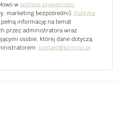
ółowo w
polityce prywatności
wy, marketing bezpośredni).
Polityka
pełną informację na temat
h przez administratora wraz
ącymi osobie, której dane dotyczą.
ministratorem:
kontakt@kornino.pl