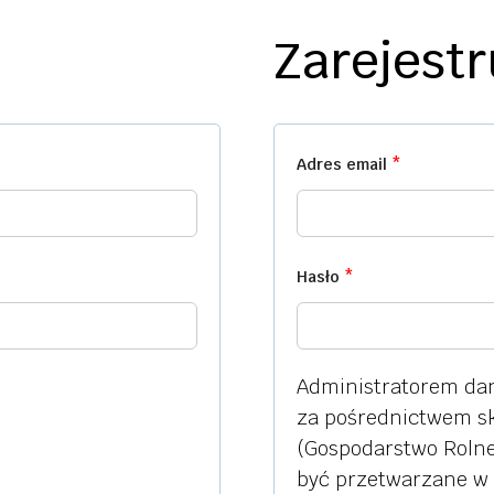
Zarejestr
Adres email
*
W
y
m
a
Hasło
*
W
g
y
a
m
n
Administratorem da
a
za pośrednictwem sk
e
g
(Gospodarstwo Rolne
a
być przetwarzane w 