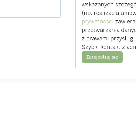
n
wskazanych szczeg
e
(np. realizacja umo
prywatności
zawiera 
przetwarzania danyc
z prawami przysługuj
Szybki kontakt z ad
Zarejestruj się