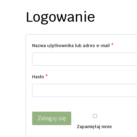
Logowanie
Nazwa użytkownika lub adres e-mail
*
W
y
m
a
Hasło
*
W
g
y
a
m
n
a
e
g
Zaloguj się
Zapamiętaj mnie
a