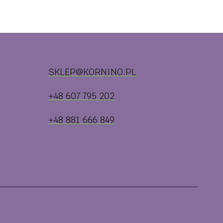
SKLEP@KORNINO.PL
+48 607 795 202
+48 881 666 849