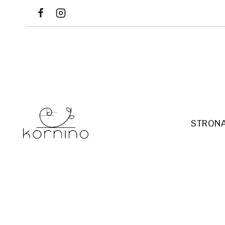
Przejdź
do
treści
STRON