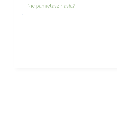
n
Nie pamiętasz hasła?
e