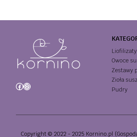
KATEGOR
Liofilizaty
Owoce su
Zestawy 
Zioła sus
Facebook
Instagram
Pudry
Copyright © 2022 - 2025 Kornino.pl (Gospoda