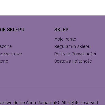
IE SKLEPU
SKLEP
Moje konto
szone
Regulamin sklepu
prezentowe
Polityka Prywatności
zone
Dostawa i płatność
rstwo Rolne Alina Romaniuk). All rights reserved.