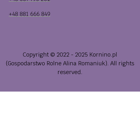
+48 881 666 849
Copyright © 2022 - 2025 Kornino.pl
(Gospodarstwo Rolne Alina Romaniuk). All rights
reserved.
Informujemy, iż w celu realizacji usług dostępnych
w naszym sklepie, optymalizacji jego treści oraz
dostosowania sklepu do Państwa indywidualnych
potrzeb korzystamy z informacji zapisanych za
pomocą plików cookies na urządzeniach
końcowych użytkowników. Pliki cookies można