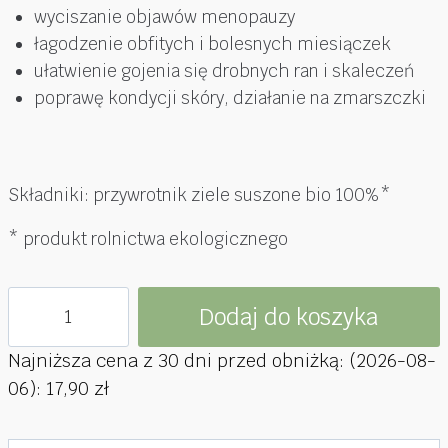
wyciszanie objawów menopauzy
łagodzenie obfitych i bolesnych miesiączek
ułatwienie gojenia się drobnych ran i skaleczeń
poprawę kondycji skóry, działanie na zmarszczki
Składniki: przywrotnik ziele suszone bio 100%*
* produkt rolnictwa ekologicznego
ilość
Dodaj do koszyka
Przywrotnik
ekologiczny
Najniższa cena z 30 dni przed obniżką: (
2026-08-
35g
06
):
17,90
zł