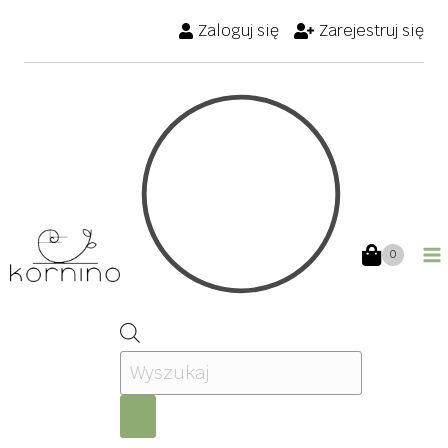
Przejdź
Zaloguj się
Zarejestruj się
do
treści
0
Wyszukiwarka
produktów