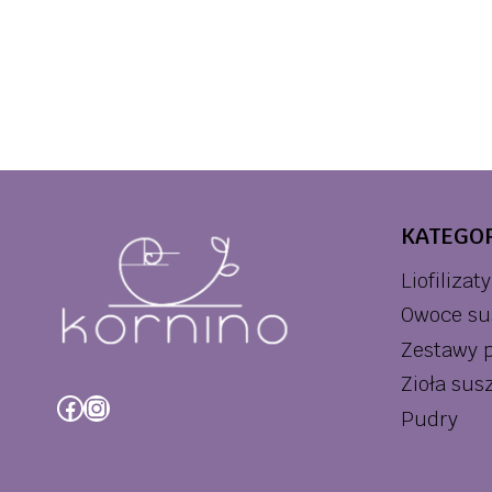
KATEGOR
Liofilizaty
Owoce su
Zestawy 
Zioła sus
Facebook
Instagram
Pudry