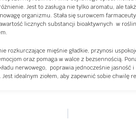
óżnienie. Jest to zasługa nie tylko aromatu, ale tak
ównowagę organizmu. Stała się surowcem farmaceu
awartość licznych substancji bioaktywnych w roślin
em.
ie rozkurczające mięśnie gładkie, przynosi uspokoj
mocjom oraz pomaga w walce z bezsennością. Pona
kładu nerwowego, poprawia jednocześnie jasność i
Jest idealnym ziołem, aby zapewnić sobie chwilę re
ja