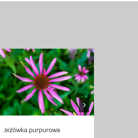
Jeżówka purpurowa
Przywro