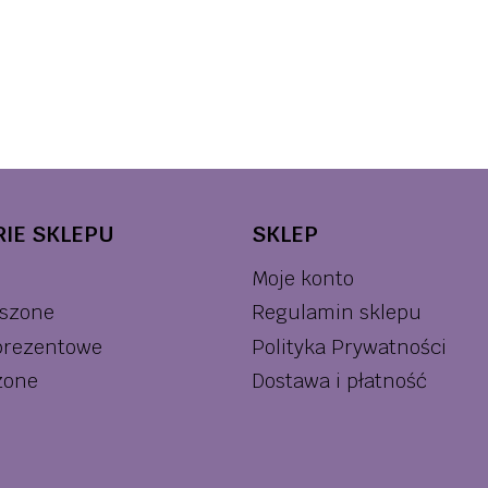
IE SKLEPU
SKLEP
Moje konto
szone
Regulamin sklepu
prezentowe
Polityka Prywatności
zone
Dostawa i płatność