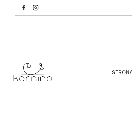
Przejdź
do
treści
STRON