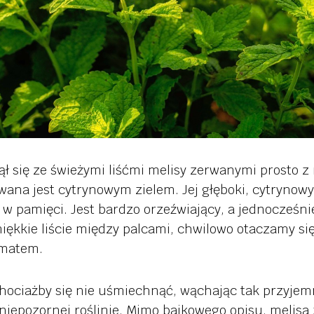
ął się ze świeżymi liśćmi melisy zerwanymi prosto z
ana jest cytrynowym zielem. Jej głęboki, cytrynow
 w pamięci. Jest bardzo orzeźwiający, a jednocześnie
miękkie liście między palcami, chwilowo otaczamy si
matem.
chociażby się nie uśmiechnąć, wąchając tak przyje
 niepozornej roślinie. Mimo bajkowego opisu, melis