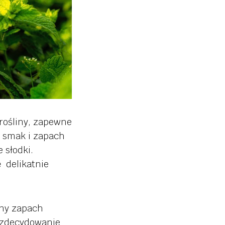
 rośliny, zapewne
y smak i zapach
 słodki.
ę delikatnie
mny zapach
a zdecydowanie