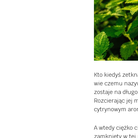
Kto kiedyś zetkn
wie czemu nazyw
zostaje na długo
Rozcierając jej 
cytrynowym aro
A wtedy ciężko 
zamknięty w tej