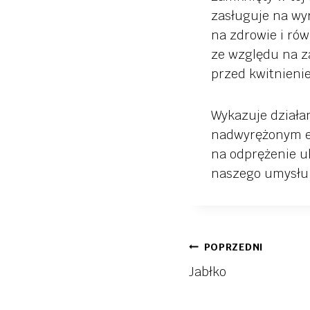
zasługuje na wyr
na zdrowie i r
ze względu na z
przed kwitnieni
Wykazuje działan
nadwyrężonym e
na odprężenie u
naszego umysłu. 
Nawigac
POPRZEDNI
Jabłko
wpisu