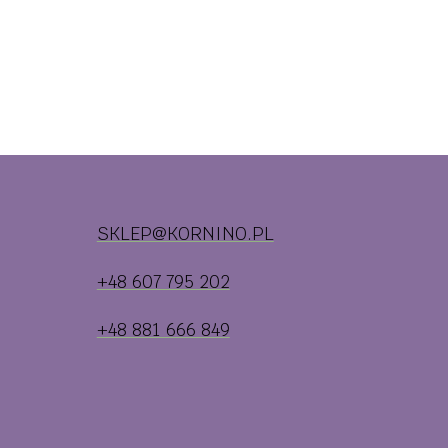
SKLEP@KORNINO.PL
+48 607 795 202
+48 881 666 849