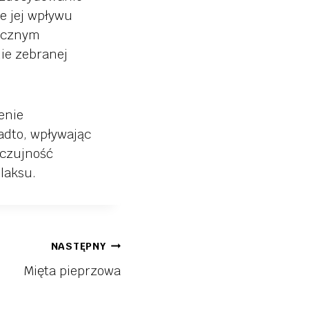
że jej wpływu
tycznym
ie zebranej
enie
dto, wpływając
 czujność
laksu.
NASTĘPNY
Mięta pieprzowa